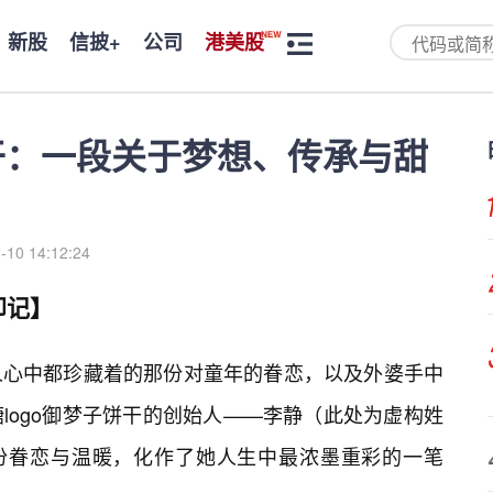
新股
信披+
公司
港美股
饼干：一段关于梦想、传承与甜
-10 14:12:24
印记】
人心中都珍藏着的那份对童年的眷恋，以及外婆手中
logo御梦子饼干的创始人——李静（此处为虚构姓
这份眷恋与温暖，化作了她人生中最浓墨重彩的一笔