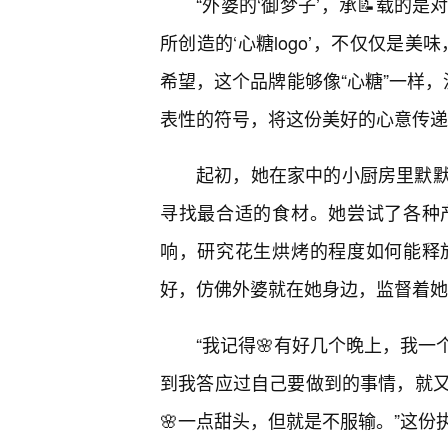
“外婆的‘御梦子’，承📝载的
所创造的‘心糖logo’，不仅仅是
希望，这个品牌能够像“心糖”一样，
表性的符号，将这份美好的心意传递
起初，她在家中的小厨房里默
寻找最合适的食材。她尝试了各种
响，研究花生烘烤的程度如何能释
好，仿佛外婆就在她身边，监督着她
“我记得🌸有好几个晚上，我一
到我答应过自己要做到的事情，就
🌸一点甜头，但就是不服输。”这份