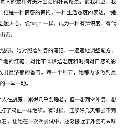
是对家人的爱和对美好生活的朴素愿景。而我希望，我
美味，更是一种情感的寄托，一种生活态度的表达。”她
温暖人心，像“logo”一样，成为一种有辨识度、有代
出去。
默钻研。她对照着外婆的笔记，一遍遍地调整配方，
产地的红糖，对比不同烘焙温度和时间对口感的影
放出最浓郁的香气。每一个细节，她都力求做到最
的一举一动。
个人在厨房，累得几乎要睡着，但一想到🌸外婆，想
又打了鸡血一样继续。有时候，连续好几天都尝不到
执着，让她在一次次尝试中，逐渐接近了外婆的🔥味