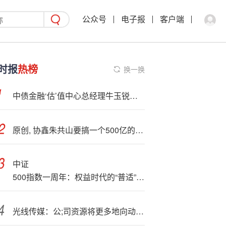
公众号
电子报
客户端
时报
热榜
换一换
中债金融‘估’值中心总经理牛玉锐：完善指数体系布局，推动绿色指数应用与国际化
原创, 协鑫朱共山要搞一个500亿的多晶硅拯救基金
中证
500指数一周年：权益时代的“普适”配置方案
光线传媒：公;司资源将更多地向动画电影倾斜