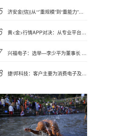
济安金{信}|从‘“’重规模”到“重能力”：规模适度性引导行业理性健康发展
黄<金>行情APP对决：从专业平台到全能选手，谁是你的必备利器？
兴福电子：选举—李少平为董事长 聘任叶瑞为总经理
捷!邦科技：客户主要为消费电子及新能源电池行业龙头企业