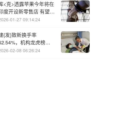
库<克>透露苹果今年将在
印度开设新零售店 有望在
印度“硅谷”
2026-01-27 09:14:24
建{发}致新换手率
62.54%，机构龙虎榜上
激烈博弈
2026-02-08 06:26:24