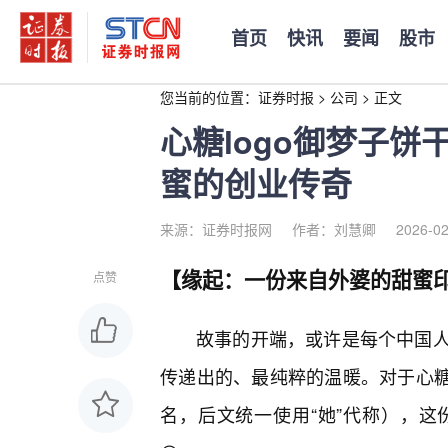
首页
快讯
要闻
股市
您当前的位置：
证券时报
>
公司
>
正文
心糖logo御梦子
蜜的创业传奇
来源：证券时报网
作者：刘慧卿
2026-02
【缘起：一份来自外婆的甜蜜
点赞
故事的开端，或许是每个中国
传递出的、最纯粹的温暖。对于心糖
名，后文统一使用“她”代称），