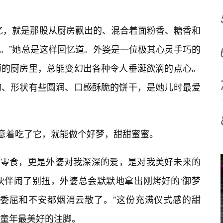
忆，就是那股从厨房飘出的、混合着面粉香、糖香和
。”她总是这样回忆道。外婆是一位极其心灵手巧的
陋的厨房里，总能变幻出各种令人垂涎欲滴的点心。
的、形状有些圆润、口感酥脆的饼干，是她儿时最爱
寓意着吃了它，就能做个好梦，甜甜蜜蜜。
一种零食，更是外婆对我深深的爱，是对我美好未来的
伙伴闹了别扭，外婆总会默默地拿出刚烤好的‘御梦
的委屈和不安都烟消云散了。”这份充满仪式感的甜
童年最美好的注脚。