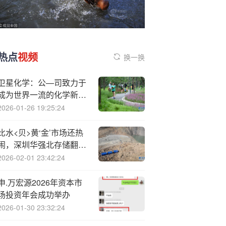
热点
视频
换一换
卫星化学：公—司致力于
成为世界一流的化学新材
料科技公司
2026-01-26 19:25:24
比水<贝>黄‘金’市场还热
闹，深圳华强北存储翻倍
涨价！商户称“每天都在
2026-02-01 23:42:24
涨，后面可能更贵”，但
不敢囤货
申.万宏源2026年资本市
场投资年会成功举办
2026-01-30 23:32:24